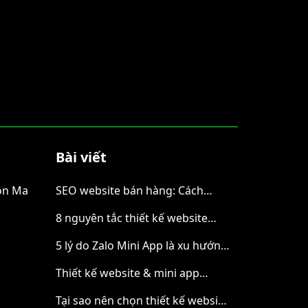
Bài viết
uôn Ma
SEO website bán hàng: Cách
tăng doanh số từ organic traffic
8 nguyên tắc thiết kế website
đẹp và hiệu quả
5 lý do Zalo Mini App là xu hướng
mới cho bán hàng online
Thiết kế website & mini app
chuyên nghiệp tại Cuội Agency -
Tại sao nên chọn thiết kế website
Giải pháp tối ưu cho doanh