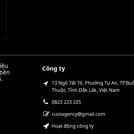
hiệu
Công ty
 bền
.
13 Ngô Tất Tố, Phường Tự An, TP.B
Thuột, Tỉnh Đắk Lắk, Việt Nam
0823 223 225
cuoiagency@gmail.com
Hoạt động công ty